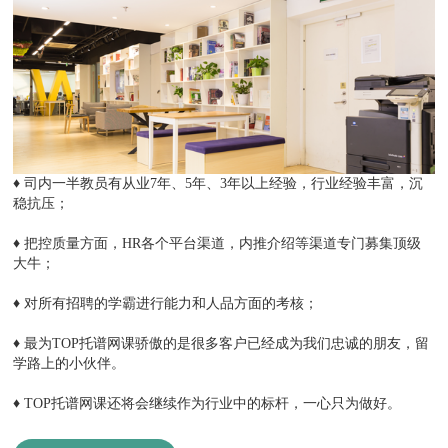
♦
司内⼀半教员有从业7年、5年、3年以上经验，⾏业经验丰富，沉
稳抗压；
♦
把控质量⽅⾯，HR各个平台渠道，内推介绍等渠道专⻔募集顶级
⼤⽜；
♦
对所有招聘的学霸进⾏能⼒和⼈品⽅⾯的考核；
♦
最为TOP托谱网课骄傲的是很多客户已经成为我们忠诚的朋友，留
学路上的⼩伙伴。
♦
TOP托谱网课还将会继续作为⾏业中的标杆，⼀⼼只为做好。