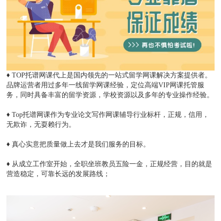
♦ TOP托谱网课代上是国内领先的一站式留学网课解决方案提供者。
品牌运营者用过多年一线留学网课经验，定位高端VIP网课托管服
务，同时具备丰富的留学资源，学校资源以及多年的专业操作经验。
♦
Top托谱⽹课作为专业论⽂写作⽹课辅导⾏业标杆，正规，信⽤，
⽆欺诈，⽆
耍赖⾏为。
♦
真⼼实意把质量做上去才是我们服务的⽬标。
♦
从成⽴⼯作室开始，全职坐班教员五险⼀⾦，正规经营，⽬的就是
营造稳定，
可靠⻓远的发展路线；