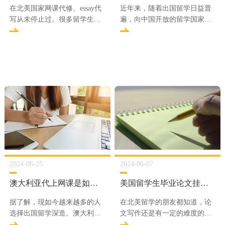
在北美国家网课代修、essay代
近年来，随着出国留学日益普
写从未停止过。很多留学生在
遍，向中国开放的留学国家越
繁重的学术压力下选择essay代
来越多。加拿大留学也成为了
写也是非常常见的事情，对此
中国家长的首先。因而代上网
很多留学生对于essay代写价格
课在加拿大校园也成为了继“代
也是非常关心的，那么受哪些
写essay”“代写paper”之后的又
因素影响呢？
一热门行业
2024-06-25
2024-06-07
澳大利亚代上网课是如何被发现的
美国留学生毕业论文挂了怎么办？
据了解，现如今越来越多的人
在北美留学的朋友都知道，论
选择出国留学深造。澳大利亚
文写作还是有一定的难度的，
在全国其他地区脱颖而出，不
很多留学生都很努力的去完成