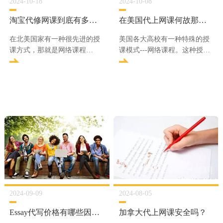
2024-10-18
2024-10-08
淘宝代修网课到底有多不靠谱？
在美国代上网课何故那么受欢迎？
在北美国家有一种很先进的授
美国各大高校有一种特殊的授
课方式，那就是网络课程
课模式---网络课程。这种授课
（Online Course），在国外的
模式非常受美国校园欢迎，甚
大学里，网课是要计算到修学
至不少国内大家也相约开通了
课程当中去的，要计入学分
这种课程
的。而且这些网络课程上课周
期长，几周几个月甚至一
2024-09-09
2024-08-05
Essay代写价格有哪些因素决定？
加拿大代上网课安全吗？