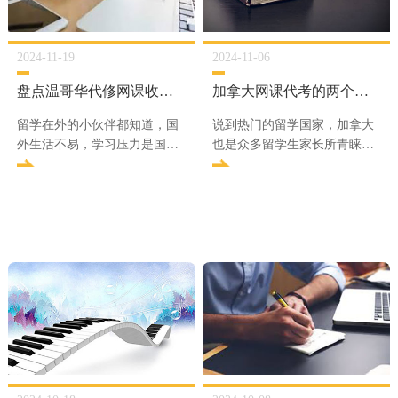
2024-11-19
2024-11-06
盘点温哥华代修网课收费的差异性
加拿大网课代考的两个关键问题
留学在外的小伙伴都知道，国
说到热门的留学国家，加拿大
外生活不易，学习压力是国内
也是众多留学生家长所青睐的
学子无法体会的，尤其是学术
国家之一。这样一个众多留学
压力。除了各项的essay写作
生聚集地，代修网课自然也少
外，网课也占据了留学生活的
不了。正规的网课代考，可以
一大部分，而且很多高校已经
给留学生带来很大便利，随着
将网课成绩计入了G
代修网课行业的