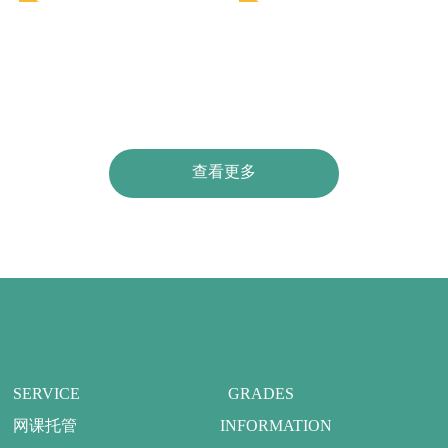
仅因为它风景宜人，学习环境
论文写作，但是依然会有少部
优美。在澳大利亚学习有许多
分留学生毕业论文会挂科。
优势。
查看更多
SERVICE
GRADES
网课托管
INFORMATION