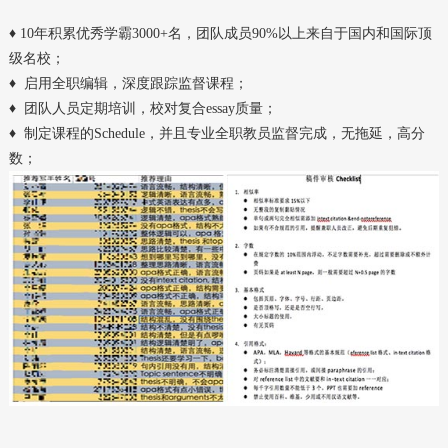
♦ 10年积累优秀学霸3000+名，团队成员90%以上来⾃于国内和国际顶
级名校；
♦ 启⽤全职编辑，深度跟踪监督课程；
♦ 团队⼈员定期培训，校对复合essay质量；
♦ 制定课程的Schedule，并且专业全职教员监督完成，⽆拖延，⾼分
数；