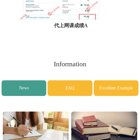
代上网课成绩A
Climate& Comm成绩93 4
Information
News
FAQ
Excellent Example